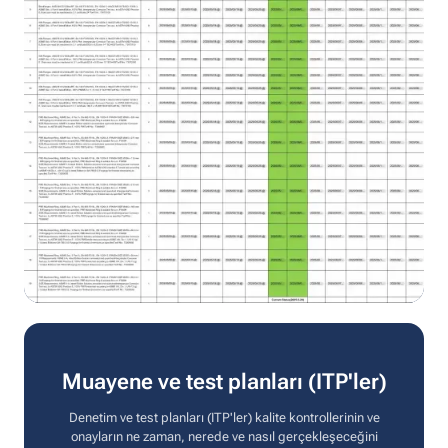
Muayene ve test planları (ITP'ler)
Denetim ve test planları (ITP'ler) kalite kontrollerinin ve
onayların ne zaman, nerede ve nasıl gerçekleşeceğini