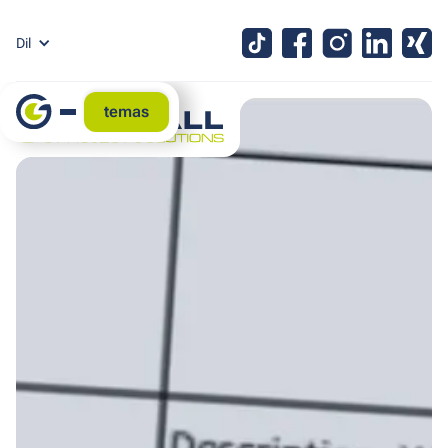
Dil
temas