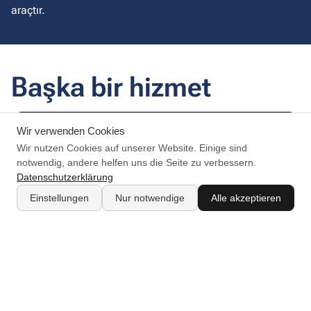
araçtır.
Başka bir hizmet
Wir verwenden Cookies
Wir nutzen Cookies auf unserer Website. Einige sind
notwendig, andere helfen uns die Seite zu verbessern.
Proje yürütme
Datenschutzerklärung
Einstellungen
Nur notwendige
Alle akzeptieren
Malzemeleri, malzemeleri ve pozisyonları, programa uygun ve
şeffaf bir şekilde işlevsel bir genel pakette topluyoruz.
Bu konuda daha fazla