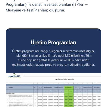
Programları) ile denetim ve test planları (ITP'ler —
Muayene ve Test Planları) oluşturur.
Üretim Programları
Üretim programları, hangi bileşenlerin ne zaman üretildiğini,
işlendiğini ve kullanılabilir hale getirildiğini belirler. Tüm
süreç boyunca şeffaflık yaratırlar ve ilk iş adımından
teslimata kadar hassas proje ve program yönetimi sağlarlar.