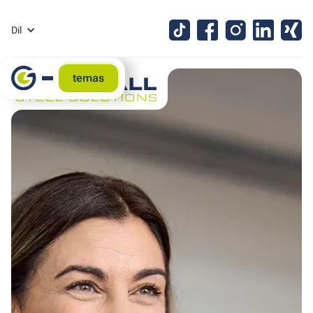
Dil
temas