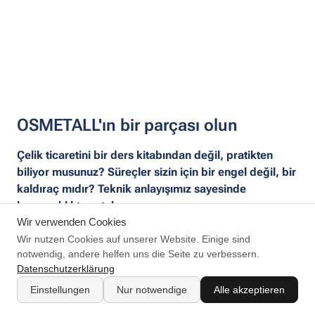
OSMETALL'ın bir parçası olun
Çelik ticaretini bir ders kitabından değil, pratikten
biliyor musunuz? Süreçler sizin için bir engel değil, bir
kaldıraç mıdır? Teknik anlayışımız sayesinde
karmaşıklıkta ustalaşıyoruz.
Wir verwenden Cookies
Ardından, teknolojinin önemli olduğu, sorumluluğun
gerekli olduğu ve düşüncenin etkisi olduğu yerlerde
Wir nutzen Cookies auf unserer Website. Einige sind
notwendig, andere helfen uns die Seite zu verbessern.
deneyiminize katkıda bulunun. Satış, proje yönetimi,
Datenschutzerklärung
teknoloji veya lojistik olsun: OSMALLALL'da netlik, hız ve
özü birleştiren bir ortam bulacaksınız.
Einstellungen
Nur notwendige
Alle akzeptieren
Sana benziyor mu? O zaman burası senin yerin!